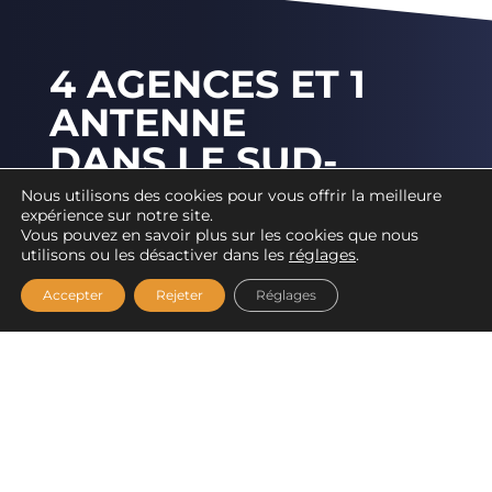
4 AGENCES ET 1
ANTENNE
DANS LE SUD-
OUEST
Nous utilisons des cookies pour vous offrir la meilleure
expérience sur notre site.
Vous pouvez en savoir plus sur les cookies que nous
Vous souhaitez plus d'informations sur l'un
utilisons ou les désactiver dans les
réglages
.
de nos services ou produits ? Contactez
Accepter
Rejeter
Réglages
l'agence MANUSTOCK
la plus proche de
chez vous.
Nous vous répondrons dans les
plus brefs délais !
Contacter une agence